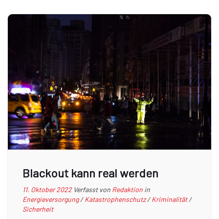
Blackout kann real werden
11. Oktober 2022
Verfasst von
Redaktion
in
Energieversorgung
/
Katastrophenschutz
/
Kriminalität
/
Sicherheit