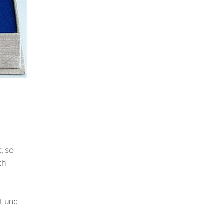
, so
ch
t und