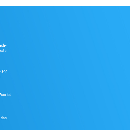
ach-
kate
kkehr
g
as ist
 das