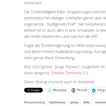
Intoleranz.
Die Scheinheiligkeit linker Gruppierungen wird be
extremistischen Ableger schimpfen gerne über de
sogenannte „Stadtgesellschaft“, hier bestehend a
einfach ist es doch alles in eine Schublade zu we
alle Andersdenkenden und natürlich die AfD.
Sogar die Bundesregierung ist mittlerweile bes
und deren hohem Radikalisierungsniveau. Kundge
eben genau diese Entwicklung.
Bild: FDJ-Figurine: “Junge Pioniere”, ausgestellt i
Autor Anagoria,
Creative Commons 3.0
Dieser Beitrag erscheint auch im Amtsblatt.
WhatsApp
Threads
Teleg
Kennzeichnung:
faschismus
grüne
linke
rassis