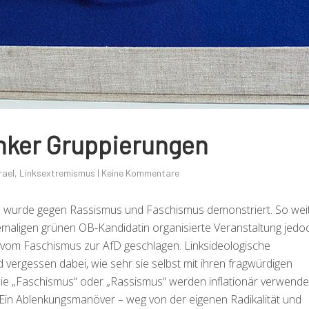
linker Gruppierungen
rael
,
Linksextremismus
|
Keine Kommentare
 wurde gegen Rassismus und Faschismus demonstriert. So weit
hemaligen grünen OB-Kandidatin organisierte Veranstaltung jedo
vom Faschismus zur AfD geschlagen. Linksideologische
vergessen dabei, wie sehr sie selbst mit ihren fragwürdigen
wie „Faschismus“ oder „Rassismus“ werden inflationär verwende
 Ein Ablenkungsmanöver – weg von der eigenen Radikalität und