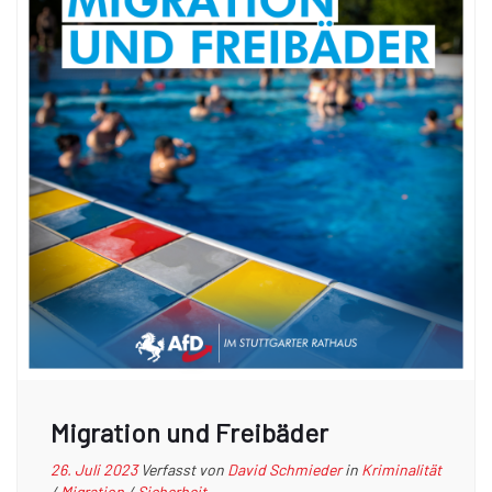
Migration und Freibäder
26. Juli 2023
Verfasst von
David Schmieder
in
Kriminalität
/
Migration
/
Sicherheit