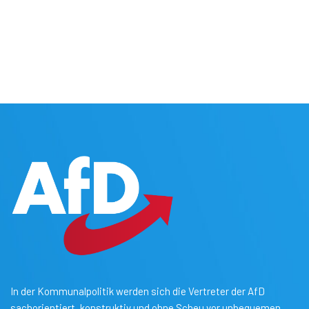
In der Kommunalpolitik werden sich die Vertreter der AfD
sachorientiert, konstruktiv und ohne Scheu vor unbequemen