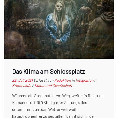
Das Klima am Schlossplatz
22. Juli 2021
Verfasst von
Redaktion
in
Integration
/
Kriminalität
/
Kultur und Gesellschaft
Während die Stadt auf ihrem Weg „weiter in Richtung
Klimaneutralität“ (Stuttgarter Zeitung) alles
unternimmt, um das Wetter weltweit
katastrophenfrei zu gestalten, bahnt sich in der