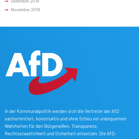
Dezember 2019
November 2019
In der Kommunalpolitik werden sich die Vertreter der AfD
sachorientiert, konstruktiv und ohne Scheu vor unbequemen
Wahrheiten für den Bürgerwillen, Transparenz,
Rechtsstaatlichkeit und Sicherheit einsetzen. Die AfD-