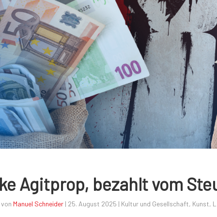
ke Agitprop, bezahlt vom Ste
 von
Manuel Schneider
|
25. August 2025
|
Kultur und Gesellschaft
,
Kunst
,
L