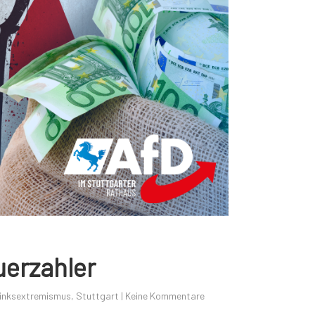
uerzahler
inksextremismus
,
Stuttgart
|
Keine Kommentare