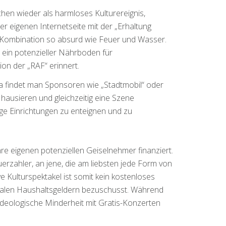
en wieder als harmloses Kulturereignis,
er eigenen Internetseite mit der „Erhaltung
e Kombination so absurd wie Feuer und Wasser.
t ein potenzieller Nährboden für
on der „RAF“ erinnert.
a findet man Sponsoren wie „Stadtmobil“ oder
 hausieren und gleichzeitig eine Szene
tige Einrichtungen zu enteignen und zu
hre eigenen potenziellen Geiselnehmer finanziert.
teuerzahler, an jene, die am liebsten jede Form von
ve Kulturspektakel ist somit kein kostenloses
unalen Haushaltsgeldern bezuschusst. Während
ideologische Minderheit mit Gratis-Konzerten