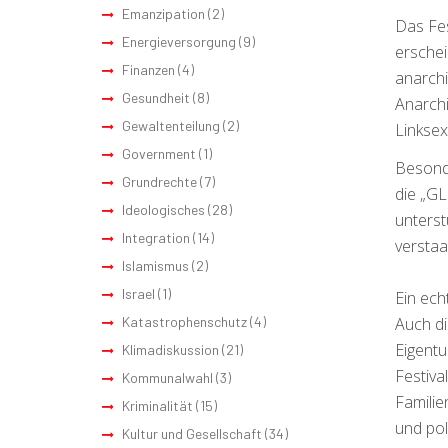
Emanzipation
(2)
Das Fes
Energieversorgung
(9)
erschei
Finanzen
(4)
anarchi
Gesundheit
(8)
Anarchi
Gewaltenteilung
(2)
Linksex
Government
(1)
Besonde
Grundrechte
(7)
die „GL
Ideologisches
(28)
unterst
Integration
(14)
verstaa
Islamismus
(2)
Israel
(1)
Ein ech
Auch di
Katastrophenschutz
(4)
Eigentu
Klimadiskussion
(21)
Festiva
Kommunalwahl
(3)
Familie
Kriminalität
(15)
und pol
Kultur und Gesellschaft
(34)