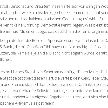
tival „Umsonst und Draußen“ inszenierte sich vor wenigen Woch
nt aber eher wie ein linksideologisches Experiment, das auf sein
stischen und radikaldemokratischen Gedankenguts“ wirbt. Ein
e kennt keine Ordnung, Demokratie kennt Regeln. Was bleibt, is
tremismus. Mit einem Logo, das deutlich an die Terrororganisati
rs grotesk ist die Rolle der Sponsoren und Sympathisanten. D
S-Bank“, die mit Öko-Wohlfühlimage und Nachhaltigkeitsfloskeln
ützen, die, käme sie je an die Macht, nicht zögern würde, derar
tlichen.
tes politisches Stockholm-Syndrom der bürgerlichen Mitte, die i
e Stadt selbst spielt diesen Part, sie verteilt dein Geld, lieber S
m und Freiheit staatlich kontrollieren würden. Das linksalternati
l, es ist teuer erkaufte Selbstdemontage – mitunter von komm
n und Handwerker steigende Abgaben schultern, darf sich eine 
itischem Aktivismus selbst feiern.