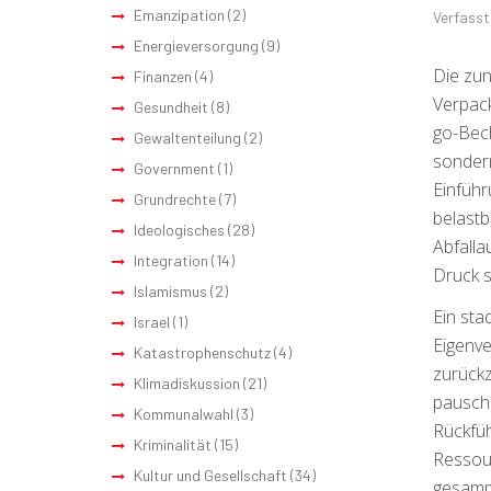
Emanzipation
(2)
Verfasst
Energieversorgung
(9)
Die zun
Finanzen
(4)
Verpack
Gesundheit
(8)
go-Bech
Gewaltenteilung
(2)
sondern
Government
(1)
Einführ
Grundrechte
(7)
belastb
Ideologisches
(28)
Abfalla
Integration
(14)
Druck s
Islamismus
(2)
Ein sta
Israel
(1)
Eigenve
Katastrophenschutz
(4)
zurückz
Klimadiskussion
(21)
pauscha
Kommunalwahl
(3)
Rückfüh
Kriminalität
(15)
Ressour
Kultur und Gesellschaft
(34)
gesamme