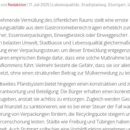
 von
Redaktion
|
17. Juli 2025
|
Lebensqualität
,
Stadtplanung
,
Stuttgart
,
U
ehmende Vermüllung des öffentlichen Raums stellt eine ernste 
ungsabfälle aus dem Gastronomiebereich tragen erheblich zum
er, Essensverpackungen, Einwegbesteck oder Einweggeschirr. D
 belasten Umwelt, Stadtkasse und Lebensqualität gleichermaßen.
ung einer Verpackungssteuer, um dieser Entwicklung entgegenzuw
aren empirischen Belege dafür, dass eine solche Maßnahme ta
ufkommens führt. Vielmehr besteht die Gefahr, dass sie vor alle
etzt, ohne einen strukturellen Beitrag zur Müllvermeidung zu lei
dtweites Pfandsystem bietet hingegen einen konstruktiven und 
rantwortung und Beteiligung: Die Bürger erhalten einen konkre
ugeben, anstatt sie achtlos zu entsorgen. Zugleich werden Ga
l finanziell zu sanktionieren, wie es bei einer Steuer der Fall
rung von Verpackungen fördern, die Recyclingquote steigern un
censchonung leisten. Städte wie Freiburg und Tübingen haben i
lt. Auch Stuttgart sollte hier eine Vorbildfunktion einnehmen und