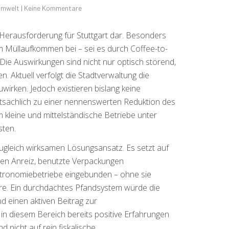
mwelt
|
Keine Kommentare
Herausforderung für Stuttgart dar. Besonders
 Müllaufkommen bei – sei es durch Coffee-to-
ie Auswirkungen sind nicht nur optisch störend,
 Aktuell verfolgt die Stadtverwaltung die
irken. Jedoch existieren bislang keine
tsächlich zu einer nennenswerten Reduktion des
m kleine und mittelständische Betriebe unter
sten.
zugleich wirksamen Lösungsansatz. Es setzt auf
ten Anreiz, benutzte Verpackungen
stronomiebetriebe eingebunden – ohne sie
 wäre. Ein durchdachtes Pfandsystem würde die
d einen aktiven Beitrag zur
n diesem Bereich bereits positive Erfahrungen
 nicht auf rein fiskalische