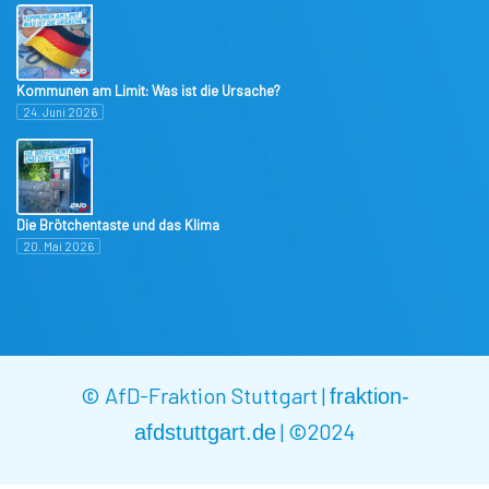
Kommunen am Limit: Was ist die Ursache?
24. Juni 2026
Die Brötchentaste und das Klima
20. Mai 2026
© AfD-Fraktion Stuttgart |
fraktion-
|
©2024
afdstuttgart.de