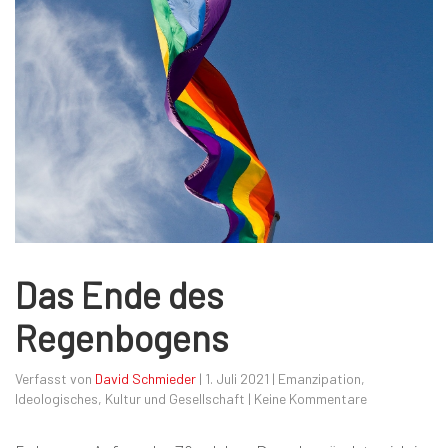
Das Ende des
Regenbogens
Verfasst von
David Schmieder
|
1. Juli 2021
|
Emanzipation
,
Ideologisches
,
Kultur und Gesellschaft
|
Keine Kommentare