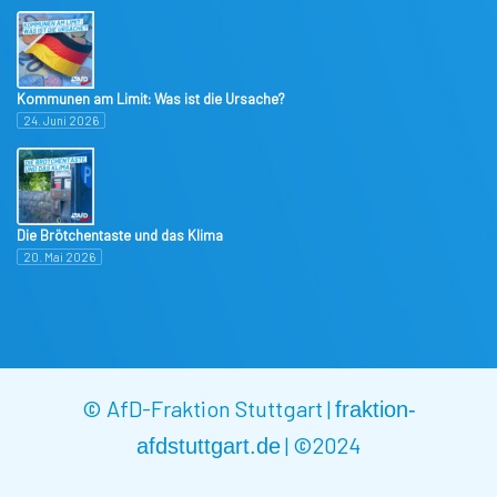
Kommunen am Limit: Was ist die Ursache?
24. Juni 2026
Die Brötchentaste und das Klima
20. Mai 2026
© AfD-Fraktion Stuttgart |
fraktion-
|
©2024
afdstuttgart.de