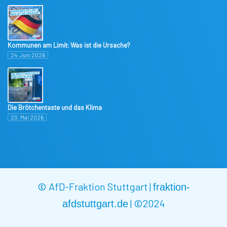
Kommunen am Limit: Was ist die Ursache?
24. Juni 2026
Die Brötchentaste und das Klima
20. Mai 2026
© AfD-Fraktion Stuttgart |
fraktion-
|
©2024
afdstuttgart.de