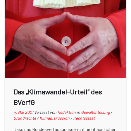
Das „Klimawandel-Urteil“ des
BVerfG
4. Mai 2021
Verfasst von
Redaktion
in
Gewaltenteilung
/
Grundrechte
/
Klimadiskussion
/
Rechtsstaat
Dass das Bundesverfassungsgericht nicht aus höher