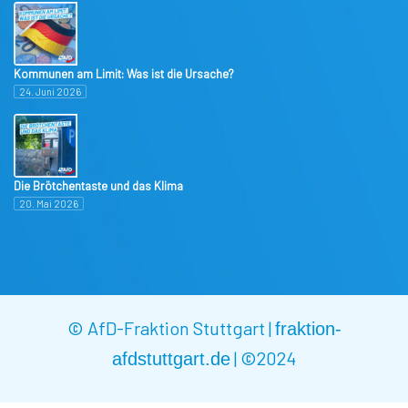
Kommunen am Limit: Was ist die Ursache?
24. Juni 2026
Die Brötchentaste und das Klima
20. Mai 2026
© AfD-Fraktion Stuttgart |
fraktion-
|
©2024
afdstuttgart.de