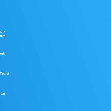
ach-
kate
kkehr
g
as ist
 das