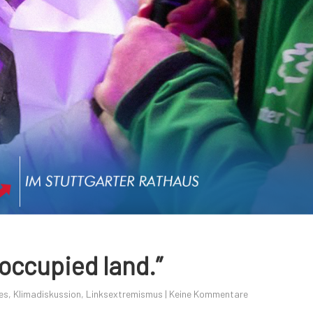
 occupied land.”
es
,
Klimadiskussion
,
Linksextremismus
|
Keine Kommentare