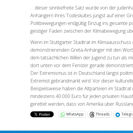
… dieser sinnbefreite Satz wurde von der juden
Anhängern ihres Todeskultes jüngst auf einer Gro
Politbewegungen endgültig Einzug ins gesamte pol
geistiger Faden zwischen der Klimabewegung über d
Wenn im Stuttgarter Stadtrat im Klimaausschuss
demonstrierenden Greta-Anhänger mit den Worten 
dem tatsächlichen Willen der Jugend zu tun als m
dort unten vor dem Fenster gerade demonstrier
Der Extremismus ist in Deutschland längst politme
Extremist gebrandmarkt wird. Vor dieser kulturel
Beispielsweise haben die Altparteien im Stadtrat
mindestens 40.000 Euro für jeden privaten Hausha
gerettet werden, dass von Amerika über Russland 
WhatsApp
Threads
Teleg