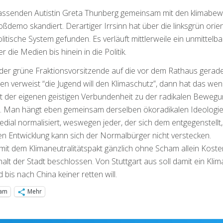
hassenden Autistin Greta Thunberg gemeinsam mit den klimabe
ßdemo skandiert. Derartiger Irrsinn hat über die linksgrün orien
itische System gefunden. Es verläuft mittlerweile ein unmittelba
ie Medien bis hinein in die Politik.
 der grüne Fraktionsvorsitzende auf die vor dem Rathaus gerad
verweist “die Jugend will den Klimaschutz”, dann hat das weni
it der eigenen geistigen Verbundenheit zu der radikalen Bewegu
t. Man hängt eben gemeinsam derselben ökoradikalen Ideologie
dial normalisiert, weswegen jeder, der sich dem entgegenstellt,
len Entwicklung kann sich der Normalbürger nicht verstecken.
 mit dem Klimaneutralitätspakt gänzlich ohne Scham allein Kost
lt der Stadt beschlossen. Von Stuttgart aus soll damit ein Klim
bis nach China keiner retten will.
ram
Mehr