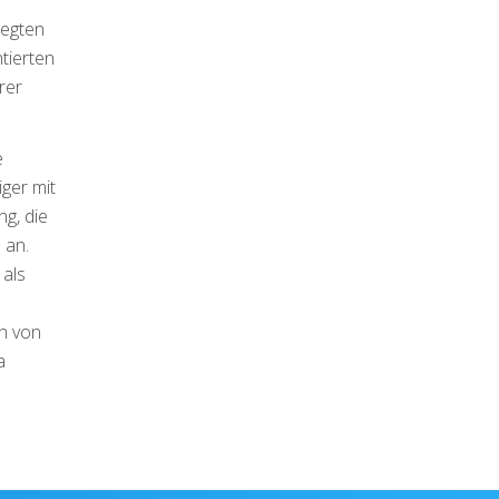
wegten
tierten
rer
e
ger mit
ng, die
 an.
 als
en von
a