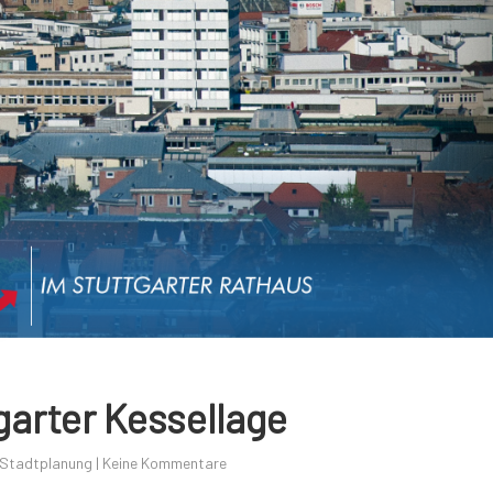
garter Kessellage
Stadtplanung
|
Keine Kommentare