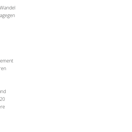
n Wandel
 dagegen
agement
ren
und
 20
ere