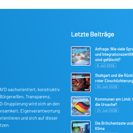
Letzte Beiträge
Anfrage: Wie viele Spr
und Integrationszertifi
sind gefälscht?
8. Juli 2026
Stuttgart und die Rüc
roter Einschüchterun
30. Juni 2026
AfD sachorientiert, konstruktiv
ürgerwillen, Transparenz,
Kommunen am Limit: W
fD-Gruppierung wird sich an den
die Ursache?
parsamkeit, Eigenverantwortung
24. Juni 2026
rientieren und sich auf dieser
Die Brötchentaste und
tzen.
Klima