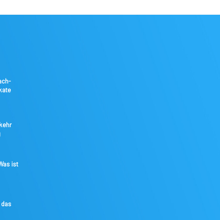
ach-
kate
kkehr
g
as ist
 das