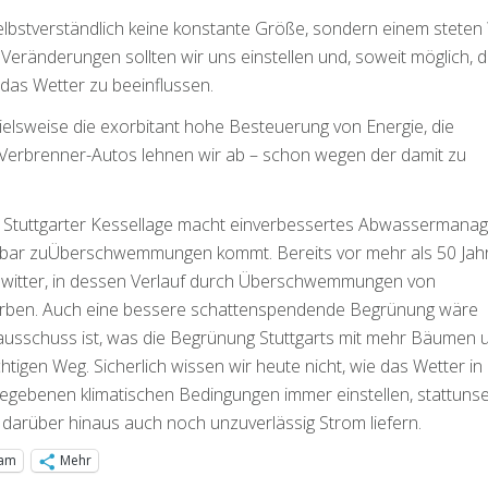
selbstverständlich keine konstante Größe, sondern einem stete
 Veränderungen sollten wir uns einstellen und, soweit möglich,
das Wetter zu beeinflussen.
lsweise die exorbitant hohe Besteuerung von Energie, die
 Verbrenner-Autos lehnen wir ab – schon wegen der damit zu
ie Stuttgarter Kessellage macht einverbessertes Abwasserman
telbar zuÜberschwemmungen kommt. Bereits vor mehr als 50 Jah
ewitter, in dessen Verlauf durch Überschwemmungen von
rben. Auch eine bessere schattenspendende Begrünung wäre
aausschuss ist, was die Begrünung Stuttgarts mit mehr Bäumen 
igen Weg. Sicherlich wissen wir heute nicht, wie das Wetter in
t gegebenen klimatischen Bedingungen immer einstellen, stattuns
 darüber hinaus auch noch unzuverlässig Strom liefern.
ram
Mehr