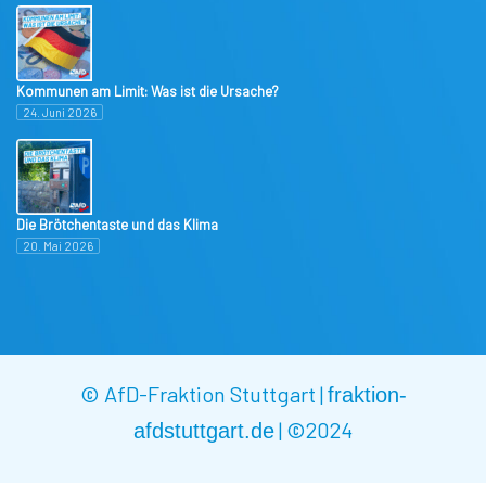
Kommunen am Limit: Was ist die Ursache?
24. Juni 2026
Die Brötchentaste und das Klima
20. Mai 2026
© AfD-Fraktion Stuttgart |
fraktion-
|
©2024
afdstuttgart.de