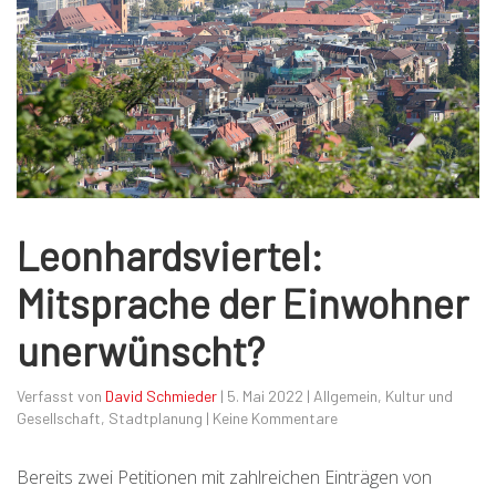
Leonhardsviertel:
Mitsprache der Einwohner
unerwünscht?
Verfasst von
David Schmieder
|
5. Mai 2022
|
Allgemein
,
Kultur und
Gesellschaft
,
Stadtplanung
|
Keine Kommentare
Bereits zwei Petitionen mit zahlreichen Einträgen von