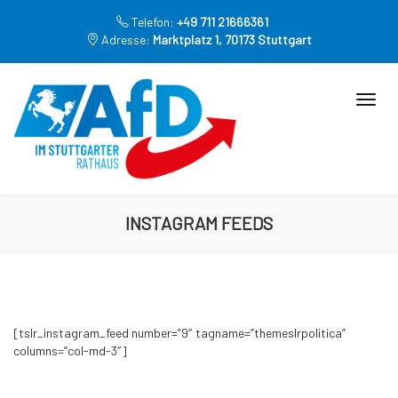
Telefon:
+49 711 21666361
Adresse:
Marktplatz 1, 70173 Stuttgart
INSTAGRAM FEEDS
[tslr_instagram_feed number=”9″ tagname=”themeslrpolitica”
columns=”col-md-3″]