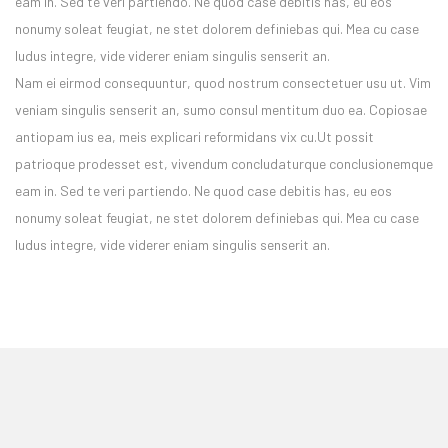
eam in. Sed te veri partiendo. Ne quod case debitis has, eu eos
nonumy soleat feugiat, ne stet dolorem definiebas qui. Mea cu case
ludus integre, vide viderer eniam singulis senserit an.
Nam ei eirmod consequuntur, quod nostrum consectetuer usu ut. Vim
veniam singulis senserit an, sumo consul mentitum duo ea. Copiosae
antiopam ius ea, meis explicari reformidans vix cu.Ut possit
patrioque prodesset est, vivendum concludaturque conclusionemque
eam in. Sed te veri partiendo. Ne quod case debitis has, eu eos
nonumy soleat feugiat, ne stet dolorem definiebas qui. Mea cu case
ludus integre, vide viderer eniam singulis senserit an.