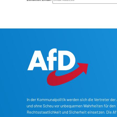
In der Kommunalpolitik werden sich die Vertreter der 
und ohne Scheu vor unbequemen Wahrheiten für den B
Rechtsstaatlichkeit und Sicherheit einsetzen. Die A