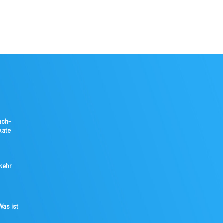
ach-
kate
kkehr
g
as ist