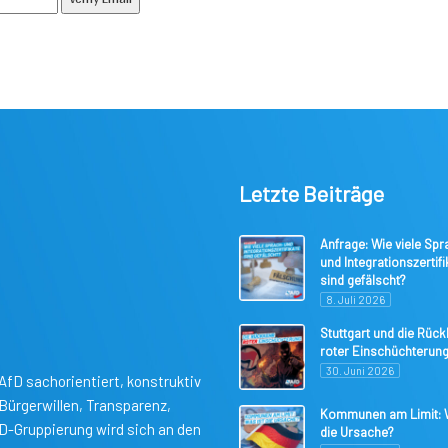
Letzte Beiträge
Anfrage: Wie viele Spr
und Integrationszertifi
sind gefälscht?
8. Juli 2026
Stuttgart und die Rüc
roter Einschüchterun
30. Juni 2026
AfD sachorientiert, konstruktiv
ürgerwillen, Transparenz,
Kommunen am Limit: W
fD-Gruppierung wird sich an den
die Ursache?