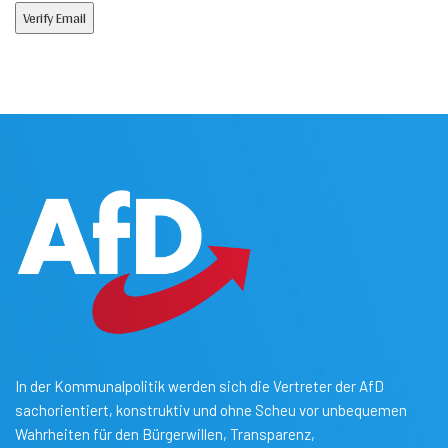
In der Kommunalpolitik werden sich die Vertreter der AfD
sachorientiert, konstruktiv und ohne Scheu vor unbequemen
Wahrheiten für den Bürgerwillen, Transparenz,