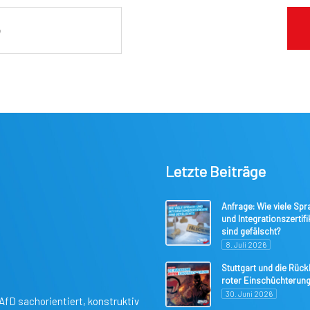
Letzte Beiträge
Anfrage: Wie viele Spr
und Integrationszertifi
sind gefälscht?
8. Juli 2026
Stuttgart und die Rüc
roter Einschüchterun
30. Juni 2026
AfD sachorientiert, konstruktiv