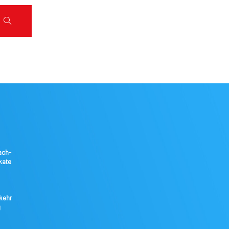
ach-
kate
kkehr
g