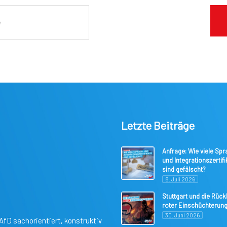
Letzte Beiträge
Anfrage: Wie viele Spr
und Integrationszertifi
sind gefälscht?
8. Juli 2026
Stuttgart und die Rüc
roter Einschüchterun
30. Juni 2026
AfD sachorientiert, konstruktiv