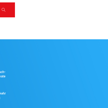
ach-
kate
kkehr
g