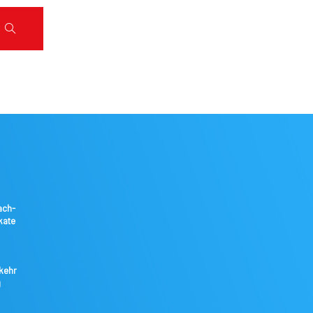
ach-
kate
kkehr
g