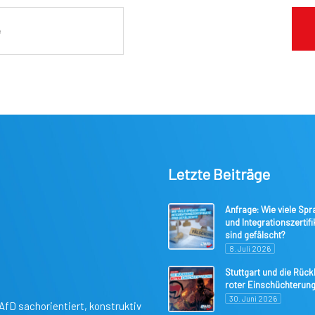
Letzte Beiträge
Anfrage: Wie viele Spr
und Integrationszertifi
sind gefälscht?
8. Juli 2026
Stuttgart und die Rüc
roter Einschüchterun
30. Juni 2026
AfD sachorientiert, konstruktiv