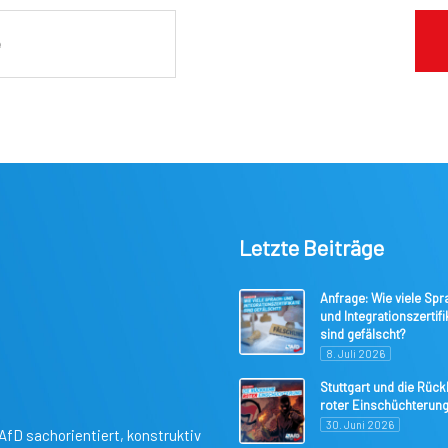
Letzte Beiträge
Anfrage: Wie viele Spr
und Integrationszertifi
sind gefälscht?
8. Juli 2026
Stuttgart und die Rüc
roter Einschüchterun
30. Juni 2026
AfD sachorientiert, konstruktiv