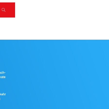
ach-
kate
kkehr
g